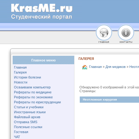
ГАЛЕРЕЯ
Главное меню
Главная
»
Для медиков
»
Неотл
Главная
Галерея
Истории болезни
Новости
Осваиваем компьютер
Обнаружено 0 изображений в этой ка
Страницы:
Рефераты по медицине
Рефераты по экономике
Неотложная хирургия
Рефераты по юриспруденции
Статьи и учебники
Иностранные языки
Файловый архив
Отправка SMS
Полезные ссылки
Гостевая
ЧАТ