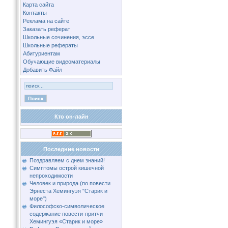
Карта сайта
Контакты
Реклама на сайте
Заказать реферат
Школьные сочинения, эссе
Школьные рефераты
Абитуриентам
Обучающие видеоматериалы
Добавить Файл
Кто он-лайн
Последние новости
Поздравляем с днем знаний!
Симптомы острой кишечной
непроходимости
Человек и природа (по повести
Эрнеста Хемингуэя "Старик и
море")
Философско-символическое
содержание повести-притчи
Хемингуэя «Старик и море»