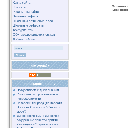
Карта сайта
Оставьте 
Контакты
зарегистр
Реклама на сайте
Заказать реферат
Школьные сочинения, эссе
Школьные рефераты
Абитуриентам
Обучающие видеоматериалы
Добавить Файл
Кто он-лайн
Последние новости
Поздравляем с днем знаний!
Симптомы острой кишечной
непроходимости
Человек и природа (по повести
Эрнеста Хемингуэя "Старик и
море")
Философско-символическое
содержание повести-притчи
Хемингуэя «Старик и море»