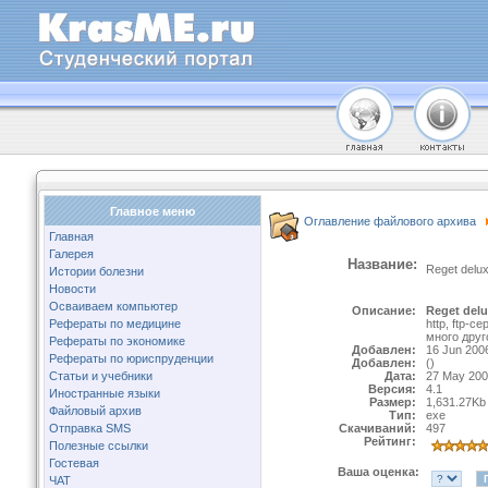
Главное меню
Оглавление файлового архива
Главная
Галерея
Название:
Reget del
Истории болезни
Новости
Осваиваем компьютер
Описание:
Reget delu
Рефераты по медицине
http, ftp-
много друг
Рефераты по экономике
Добавлен:
16 Jun 200
Рефераты по юриспруденции
Добавлен:
()
Статьи и учебники
Дата:
27 May 20
Версия:
4.1
Иностранные языки
Размер:
1,631.27Kb
Файловый архив
Тип:
exe
Отправка SMS
Скачиваний:
497
Рейтинг:
Полезные ссылки
Гостевая
Ваша оценка:
ЧАТ