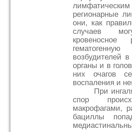
лимфатически
регионарные ли
они, как правил
случаев мо
кровеносное 
гематогенн
возбудителей в
органы и в голо
них очагов сер
воспаления и не
При ингаляци
спор проис
макрофагами, р
бациллы попа
медиаст