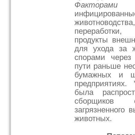
Факторами п
инфициров
животноводст
переработки,
продукты внешн
для ухода за 
спорами через
пути раньше не
бумажных и ш
предприятиях. 
была распрос
сборщиков с
загрязненного 
животных.