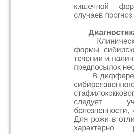
кишечной фо
случаев прогноз
Диагностик
Клиническая 
формы сибирск
течении и нали
предпосылок не
В дифференци
сибиреязв
стафилококково
следует уч
болезненности,
Для рожи в отл
характерно 