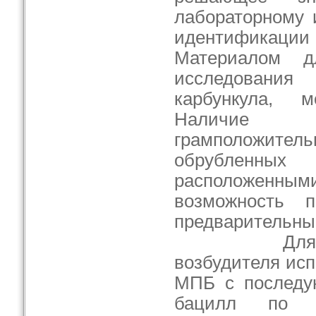
лабораторному 
идентифика
Материалом дл
исследовани
карбункула, м
Наличие
грамположит
обрублен
расположенны
возможность п
предварительны
Для выдел
возбудителя ис
МПБ с последу
бацилл по х