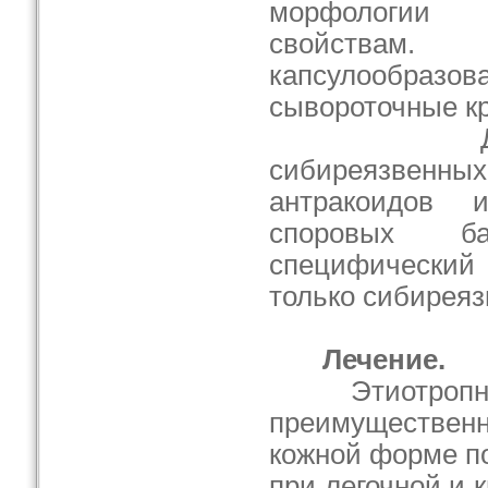
морфологии
свойствам
капсулообра
сывороточные к
Для диф
сибиреязве
антракоидов
споровых ба
специфический 
только сибиреяз
Лечение.
Этиотропная 
преимуществен
кожной форме по
при легочной и 