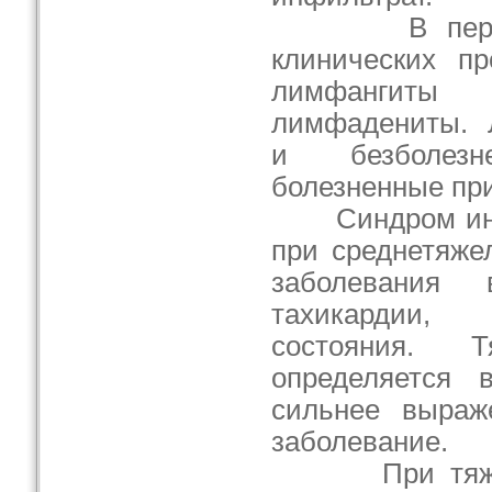
В период 
клинических пр
лимфангит
лимфадениты. 
и безболез
болезненные пр
Синдром инто
при среднетяже
заболевания
тахикардии,
состояния. Т
определяется 
сильнее выраж
заболевание.
При тяжелы