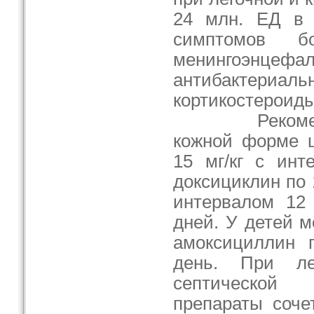
24 млн. ЕД в 
симптомов б
менингоэнц
антибактериаль
кортикостероиды
Рекомендую
кожной форме ц
15 мг/кг с инт
доксициклин по 
интервалом 12 
дней. У детей 
амоксициллин 
день. При ле
септической
препараты соче