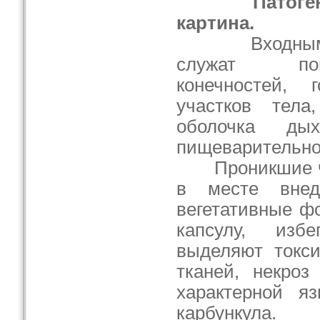
Патоге
картина.
Входными в
служат по
конечностей, 
участков тела
оболочка ды
пищеварительног
Проникшие чре
в месте внед
вегетативные ф
капсулу, изб
выделяют токс
тканей, некроз
характерной яз
карбункул