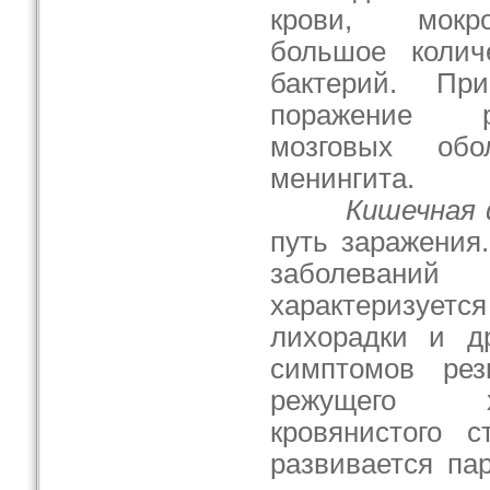
крови, мокр
большое колич
бактерий. Пр
поражение р
мозговых об
менингита.
Кишечная
путь заражения
заболеваний
характеризуетс
лихорадки и др
симптомов ре
режущего х
кровянистого 
развивается па