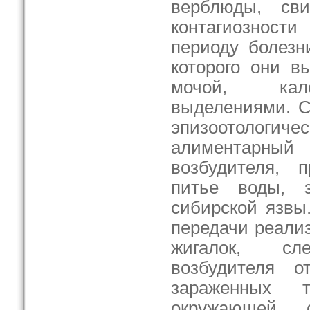
верблюды, сви
контагиознос
периоду болезн
которого они в
мочой, кал
выделениями. С
эпизоотологич
алиментарн
возбудителя, 
питье воды, з
сибирской язвы
передачи реализ
жигалок, сл
возбудителя о
зараженных 
окружающей 