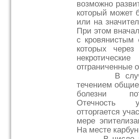
возможно развит
который может 
или на значител
При этом внача
с кровянистым 
которых через
некротическ
отграниченные о
В случаях 
течением общие
болезни пот
Отечность у
отторгается уча
мере эпителиза
На месте карбун
В числе ред