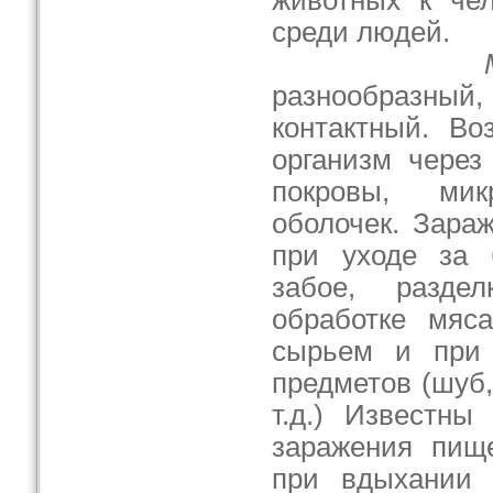
животных к чел
среди людей.
разнообразны
контактный. Во
организм через
покровы, мик
оболочек. Зара
при уходе за 
забое, разде
обработке мяс
сырьем и при 
предметов (шуб,
т.д.) Известны
заражения пищ
при вдыхании з