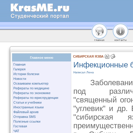
СИБИРСКАЯ ЯЗВА
Главное меню
Инфекционные 
Главная
Галерея
Написал Лена
Истории болезни
Новости
Заболевание и
Осваиваем компьютер
Рефераты по медицине
под различ
Рефераты по экономике
"священный огон
Рефераты по юриспруденции
Статьи и учебники
"углевик" и др.
Иностранные языки
Файловый архив
"сибирская
Отправка SMS
Полезные ссылки
преимуществен
Гостевая
ЧАТ