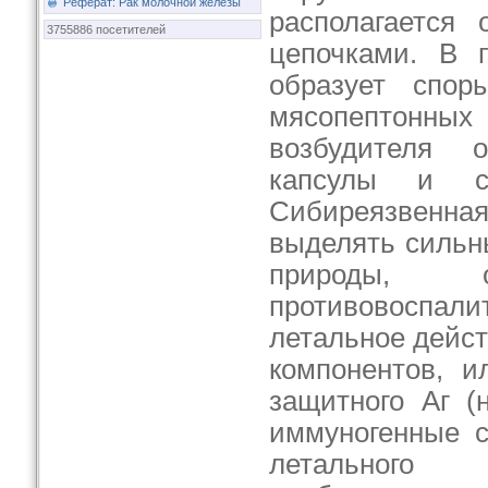
Реферат: Рак молочной железы
располагается 
3755886 посетителей
цепочками. В п
образует спор
мясопептонных 
возбудителя 
капсулы и си
Сибиреязвенн
выделять сильн
природы, 
противовосп
летальное дейст
компонентов, и
защитного Аг (
иммуногенные с
летальног