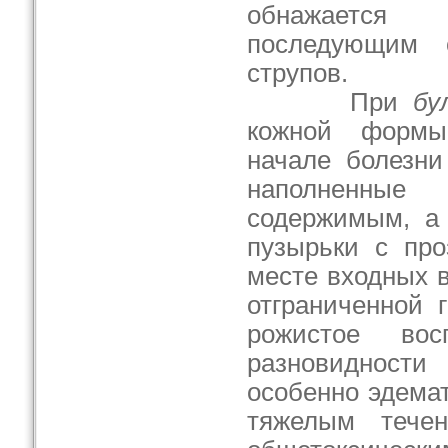
обнажается
последующим 
струпов.
При
бу
кожной форм
начале болезни
наполненные
содержимым, а 
пузырьки с про
месте входных 
отграниченной 
рожистое во
разновиднос
особенно эдемат
тяжелым тече