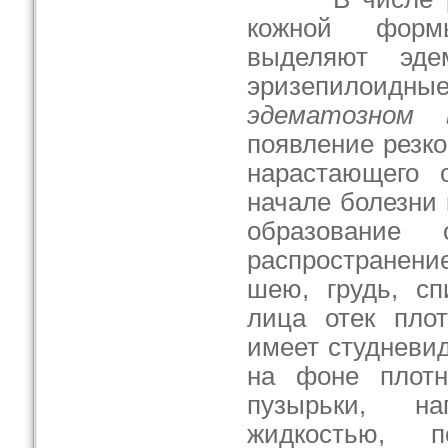
кожной форм
выделяют эдем
эризепилоид
эдематозном 
появление резк
нарастающего 
начале болезни 
образование
распространение
шею, грудь, сп
лица отек пло
имеет студневи
на фоне плотн
пузырьки, на
жидкостью, 