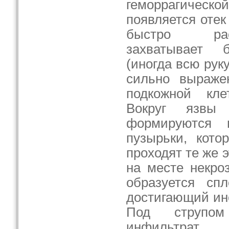
геморрагической
появляется отек
быстро рас
захватывает 
(иногда всю руку
сильно выраже
подкожной кле
Вокруг язвы
формируются в
пузырьки, кото
проходят те же 
на месте некро
образуется сп
достигающий ино
Под струпом
инфильтрат.