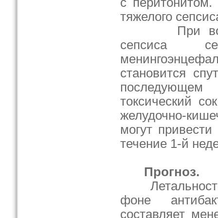
с перитонитом.
тяжелого сепсис
При возник
сепсиса сероз
менингоэнц
становится спу
последующем 
токсический сок
желудочно-ки
могут привести
течение 1-й нед
Прогноз.
Летальность 
фоне антибак
составляет мен