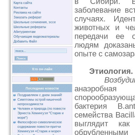
в Сибири. В
Карта сайта
Контакты
заболевание вс
Реклама на сайте
случаях. Иден
Заказать реферат
Школьные сочинения, эссе
животных и че
Школьные рефераты
Абитуриентам
передачи ее 
Обучающие видеоматериалы
Добавить Файл
людям доказан
опыте с самозара
Этиология.
Кто он-лайн
Возбуд
анаэробная 
Последние новости
Поздравляем с днем знаний!
спорообразую
Симптомы острой кишечной
бактерия B.ant
непроходимости
Человек и природа (по повести
семейства Bacil
Эрнеста Хемингуэя "Старик и
море")
выглядит как
Философско-символическое
содержание повести-притчи
обрубленными
Хемингуэя «Старик и море»