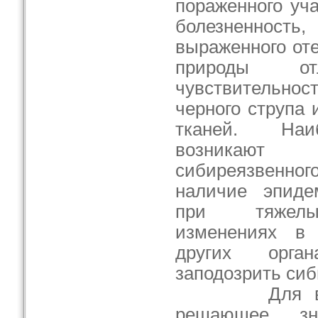
пораженного уча
болезненность,
выраженного от
природы от
чувствительн
черного струпа
тканей. Наи
возникают 
сибиреязвен
наличие эпиде
при тяжелых
изменениях в 
других орга
заподозрить сиб
Для вериф
решающее зн