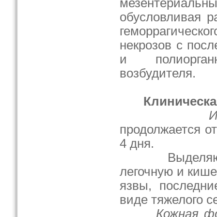
мезентериальны
обусловливая р
геморрагиче
некрозов с пос
и полиорган
возбудителя.
Клиническа
И
продолжается от
4 дня.
Выделяют ко
легочную и киш
язвы, последни
виде тяжелого с
Кожная ф