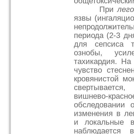
общетоксически
При
лег
язвы (ингаляци
непродолжител
периода (2-3 дн
для сепсиса т
ознобы, усиле
тахикардия. На
чувство стесне
кровянистой мо
свертывается
вишнево-кр
обследовании о
изменения в ле
и локальные в
наблюдается 