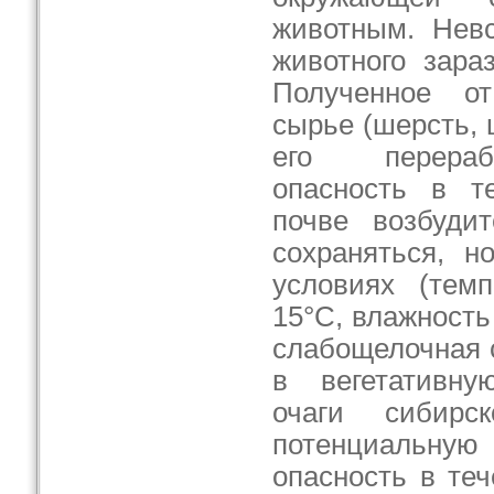
животным. Невс
животного зара
Полученное от
сырье (шерсть, 
его перераб
опасность в т
почве возбуди
сохраняться, н
условиях (тем
15°С, влажность
слабощелочная с
в вегетативн
очаги сибирс
потенциальн
опасность в те