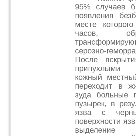
95% случаев бо
появления безб
месте которог
часов, обр
трансформиру
серозно-геморр
После вскрыти
припухлыми 
кожный местный
переходит в жж
зуда больные 
пузырек, в резу
язва с черн
поверхности яз
выделение