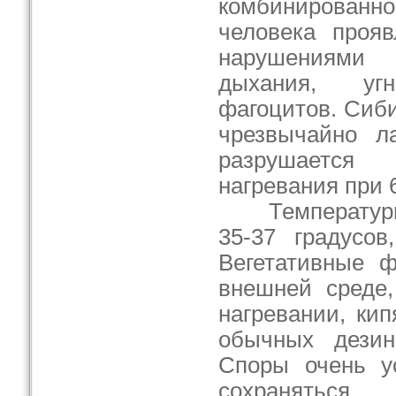
комбинированно
человека прояв
нарушениями 
дыхания, угн
фагоцитов. Сиб
чрезвычайно л
разрушается 
нагревания при 6
Температурны
35-37 градусов
Вегетативные 
внешней среде,
нагревании, ки
обычных дезин
Споры очень ус
сохранятьс