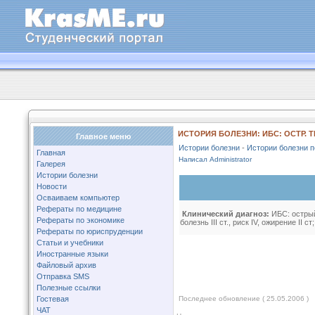
ИСТОРИЯ БОЛЕЗНИ: ИБС: ОСТР. ТРА
Главное меню
Истории болезни
-
Истории болезни п
Главная
Написал Administrator
Галерея
Истории болезни
Новости
Осваиваем компьютер
Рефераты по медицине
Клинический диагноз:
ИБС: остры
Рефераты по экономике
болезнь III ст., риск IV, ожирение II ст
Рефераты по юриспруденции
Статьи и учебники
Иностранные языки
Файловый архив
Отправка SMS
Полезные ссылки
Гостевая
Последнее обновление ( 25.05.2006 )
ЧАТ