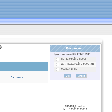
Голосования
Нужен ли нам KRASME.RU?
нет (закройте проект)
да (продолжайте работать)
безразлично
Загрузить
153415@mail.ru
icq: 153415153415