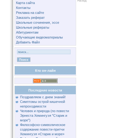
Назад
Карта сайта
Контакты
Реклама на сайте
Заказать реферат
Школьные сочинения, эссе
Школьные рефераты
Абитуриентам
Обучающие видеоматериалы
Добавить Файл
Кто он-лайн
Последние новости
Поздравляем с днем знаний!
Симптомы острой кишечной
непроходимости
Человек и природа (по повести
Эрнеста Хемингуэя "Старик и
море")
Философско-символическое
содержание повести-притчи
Хемингуэя «Старик и море»