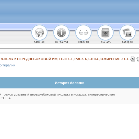
НСМУР. ПЕРЕДНЕБОКОВОЙ ИМ, ГБ III СТ, РИСК 4, СН IIA, ОЖИРЕНИЕ 2 СТ.
о терапии
История болезни
й трансмуральный переднебоковой инфаркт миокарда; гипертоническая
; СН IIА