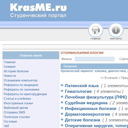
ОТОРИНОЛАРИНГОЛОГИЯ
Главное меню
Фильтр
Сорти
Главная
Название
Галерея
Хронический ларингит: клиника, диагностика,
Истории болезни
Новости
<< В начало
< Пре
Осваиваем компьютер
Рефераты по медицине
Латинский язык
( 1 элементы
Рефераты по экономике
Гематология
( 4 элементы )
Рефераты по юриспруденции
Лечебная физкультура (ЛФК)
Статьи и учебники
Судебная медицина
( 2 элем
Иностранные языки
Файловый архив
Инфекционные болезни
( 1 
Отправка SMS
Дерматовенерология
( 4 эле
Полезные ссылки
Детские болезни
( 1 элементы
Гостевая
Оперативная хирургия, топо
ЧАТ