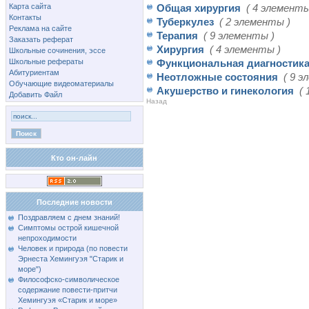
Карта сайта
Общая хирургия
( 4 элементы
Контакты
Туберкулез
( 2 элементы )
Реклама на сайте
Терапия
( 9 элементы )
Заказать реферат
Хирургия
( 4 элементы )
Школьные сочинения, эссе
Школьные рефераты
Функциональная диагностика
Абитуриентам
Неотложные состояния
( 9 э
Обучающие видеоматериалы
Акушерство и гинекология
(
Добавить Файл
Назад
Кто он-лайн
Последние новости
Поздравляем с днем знаний!
Симптомы острой кишечной
непроходимости
Человек и природа (по повести
Эрнеста Хемингуэя "Старик и
море")
Философско-символическое
содержание повести-притчи
Хемингуэя «Старик и море»