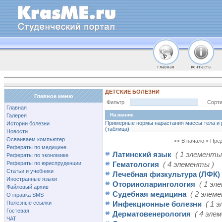
ДЕТСКИЕ БОЛЕЗНИ
Главное меню
Фильтр
Сорти
Главная
Название
Галерея
Примерные нормы нарастания массы тела и р
Истории болезни
(таблица)
Новости
Осваиваем компьютер
<< В начало
< Пре
Рефераты по медицине
Латинский язык
( 1 элементы
Рефераты по экономике
Рефераты по юриспруденции
Гематология
( 4 элементы )
Статьи и учебники
Лечебная физкультура (ЛФК)
Иностранные языки
Оториноларингология
( 1 эл
Файловый архив
Судебная медицина
( 2 элем
Отправка SMS
Полезные ссылки
Инфекционные болезни
( 1 
Гостевая
Дерматовенерология
( 4 эле
ЧАТ