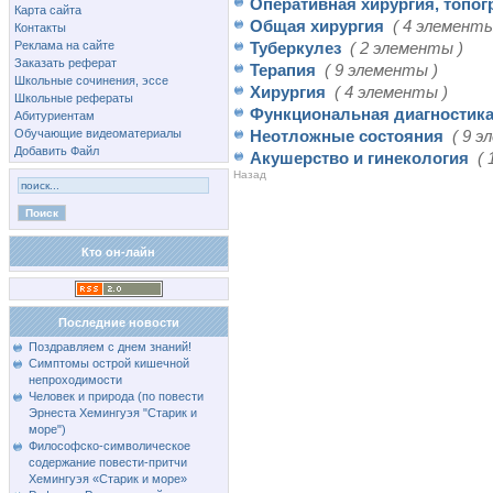
Оперативная хирургия, топо
Карта сайта
Общая хирургия
( 4 элементы
Контакты
Реклама на сайте
Туберкулез
( 2 элементы )
Заказать реферат
Терапия
( 9 элементы )
Школьные сочинения, эссе
Хирургия
( 4 элементы )
Школьные рефераты
Функциональная диагностика
Абитуриентам
Обучающие видеоматериалы
Неотложные состояния
( 9 э
Добавить Файл
Акушерство и гинекология
(
Назад
Кто он-лайн
Последние новости
Поздравляем с днем знаний!
Симптомы острой кишечной
непроходимости
Человек и природа (по повести
Эрнеста Хемингуэя "Старик и
море")
Философско-символическое
содержание повести-притчи
Хемингуэя «Старик и море»