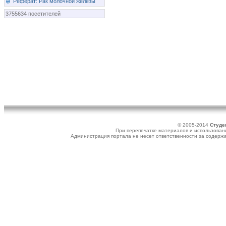
Реферат: Рак молочной железы
3755634 посетителей
© 2005-2014
Студе
При перепечатке материалов и использовани
Администрация портала не несет ответственности за содер