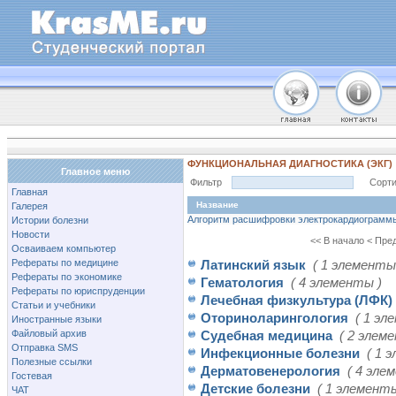
ФУНКЦИОНАЛЬНАЯ ДИАГНОСТИКА (ЭКГ)
Главное меню
Фильтр
Сорти
Главная
Название
Галерея
Алгоритм расшифровки электрокардиограммы
Истории болезни
Новости
<< В начало
< Пре
Осваиваем компьютер
Рефераты по медицине
Латинский язык
( 1 элементы
Рефераты по экономике
Гематология
( 4 элементы )
Рефераты по юриспруденции
Лечебная физкультура (ЛФК)
Статьи и учебники
Оториноларингология
( 1 эл
Иностранные языки
Файловый архив
Судебная медицина
( 2 элем
Отправка SMS
Инфекционные болезни
( 1 
Полезные ссылки
Дерматовенерология
( 4 эле
Гостевая
Детские болезни
( 1 элементы
ЧАТ