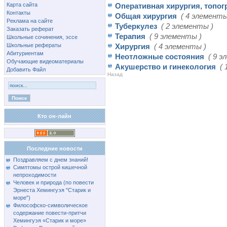
Карта сайта
Оперативная хирургия, топо
Контакты
Общая хирургия
( 4 элементы
Реклама на сайте
Туберкулез
( 2 элементы )
Заказать реферат
Терапия
( 9 элементы )
Школьные сочинения, эссе
Школьные рефераты
Хирургия
( 4 элементы )
Абитуриентам
Неотложные состояния
( 9 э
Обучающие видеоматериалы
Акушерство и гинекология
(
Добавить Файл
Назад
Кто он-лайн
Последние новости
Поздравляем с днем знаний!
Симптомы острой кишечной
непроходимости
Человек и природа (по повести
Эрнеста Хемингуэя "Старик и
море")
Философско-символическое
содержание повести-притчи
Хемингуэя «Старик и море»