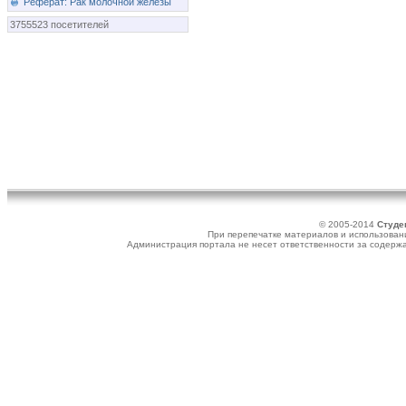
Реферат: Рак молочной железы
3755523 посетителей
© 2005-2014
Студе
При перепечатке материалов и использовани
Администрация портала не несет ответственности за содер