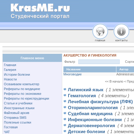
АКУШЕРСТВО И ГИНЕКОЛОГИЯ
Главное меню
Фильтр
Сорти
Главная
Название
Автор
Галерея
Многоводие
Administrato
Истории болезни
Новости
<< В начало
< Пре
Осваиваем компьютер
Рефераты по медицине
Латинский язык
( 1 элементы
Рефераты по экономике
Гематология
( 4 элементы )
Рефераты по юриспруденции
Лечебная физкультура (ЛФК)
Статьи и учебники
Оториноларингология
( 1 эл
Иностранные языки
Файловый архив
Судебная медицина
( 2 элем
Отправка SMS
Инфекционные болезни
( 1 
Полезные ссылки
Дерматовенерология
( 4 эле
Гостевая
Детские болезни
( 1 элементы
ЧАТ