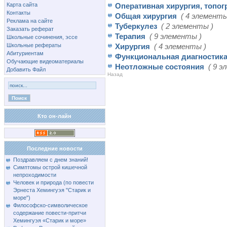
Карта сайта
Оперативная хирургия, топо
Контакты
Общая хирургия
( 4 элементы
Реклама на сайте
Туберкулез
( 2 элементы )
Заказать реферат
Терапия
( 9 элементы )
Школьные сочинения, эссе
Школьные рефераты
Хирургия
( 4 элементы )
Абитуриентам
Функциональная диагностика
Обучающие видеоматериалы
Неотложные состояния
( 9 э
Добавить Файл
Назад
Кто он-лайн
Последние новости
Поздравляем с днем знаний!
Симптомы острой кишечной
непроходимости
Человек и природа (по повести
Эрнеста Хемингуэя "Старик и
море")
Философско-символическое
содержание повести-притчи
Хемингуэя «Старик и море»