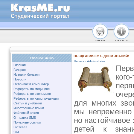
ПОЗДРАВЛЯЕМ С ДНЕМ ЗНАНИЙ!
Главное меню
Написал Administrator
Главная
Перв
Галерея
Истории болезни
ког
Новости
перв
Осваиваем компьютер
Рефераты по медицине
очер
Рефераты по экономике
Рефераты по юриспруденции
для многих зво
Статьи и учебники
Иностранные языки
мы непременно 
Файловый архив
Отправка SMS
но настойчивое 
Полезные ссылки
детей к зна
Гостевая
ЧАТ