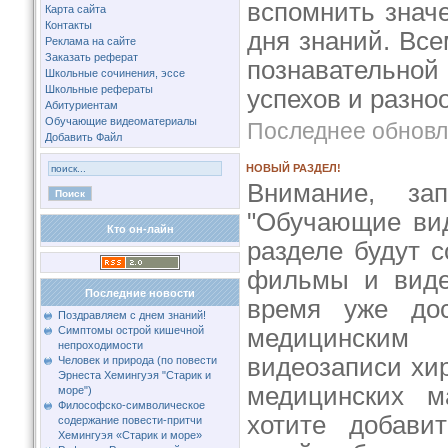
вспомнить знач
Карта сайта
Контакты
дня знаний. Вс
Реклама на сайте
Заказать реферат
познавательн
Школьные сочинения, эссе
Школьные рефераты
успехов и разно
Абитуриентам
Обучающие видеоматериалы
Последнее обновле
Добавить Файл
НОВЫЙ РАЗДЕЛ!
Внимание, за
"Обучающие вид
Кто он-лайн
разделе будут 
фильмы и виде
Последние новости
время уже до
Поздравляем с днем знаний!
Симптомы острой кишечной
медицинск
непроходимости
видеозаписи хи
Человек и природа (по повести
Эрнеста Хемингуэя "Старик и
медицинских м
море")
Философско-символическое
хотите добави
содержание повести-притчи
Хемингуэя «Старик и море»