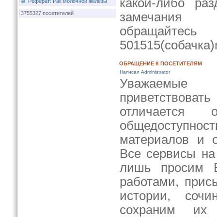
какой-либо ра
Реферат: Рак молочной железы
3755327 посетителей
замечания 
обращайт
501515(собачка)m
ОБРАЩЕНИЕ К ПОСЕТИТЕЛЯМ
Написал Administrator
Уважаемые 
приветствовать
отличается 
общедоступ
материалов и о
Все сервисы на
лишь просим 
работами, прис
истории, соч
сохраним их