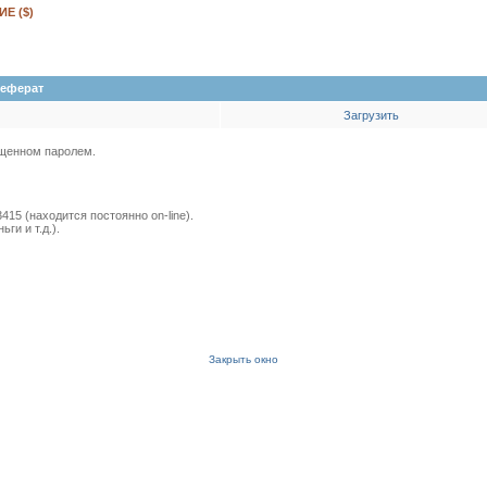
Е ($)
еферат
Загрузить
ищенном паролем.
415 (находится постоянно on-line).
и и т.д.).
Закрыть окно