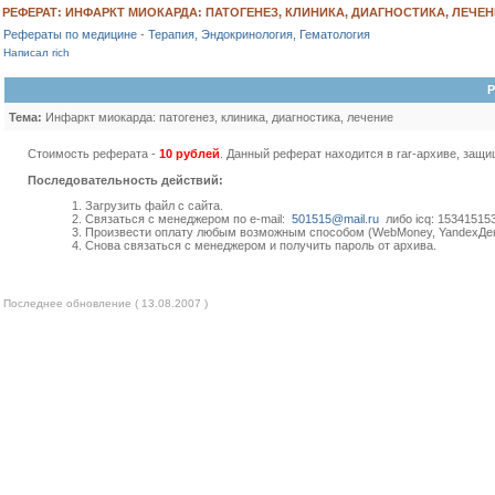
РЕФЕРАТ: ИНФАРКТ МИОКАРДА: ПАТОГЕНЕЗ, КЛИНИКА, ДИАГНОСТИКА, ЛЕЧЕНИ
Рефераты по медицине
-
Терапия, Эндокринология, Гематология
Написал rich
Р
Тема:
Инфаркт миокарда: патогенез, клиника, диагностика, лечение
Стоимость реферата -
10 рублей
. Данный реферат находится в rar-архиве, защ
Последовательность действий:
1. Загрузить файл с сайта.
2. Связаться с менеджером по e-mail:
501515@mail.ru
либо icq: 153415153
3. Произвести оплату любым возможным способом (WebMoney, YandexДеньг
4. Снова связаться с менеджером и получить пароль от архива.
Последнее обновление ( 13.08.2007 )