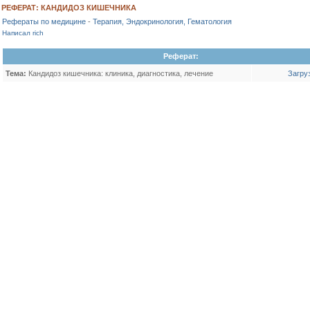
РЕФЕРАТ: КАНДИДОЗ КИШЕЧНИКА
Рефераты по медицине
-
Терапия, Эндокринология, Гематология
Написал rich
Реферат:
Тема:
Кандидоз кишечника: клиника, диагностика, лечение
Загру