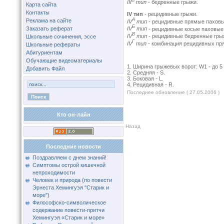
В
III
тип
- бедренные грыжи.
Карта сайта
Контакты
IV тип
- рецидивные грыжи.
А
Реклама на сайте
IV
тип
- рецидивные прямые паховы
Б
Заказать реферат
IV
тип
- рецидивные косые паховые
В
IV
тип
- рецидивные бедренные гры
Школьные сочинения, эссе
Г
IV
тип
- комбинация рецидивных пр
Школьные рефераты
Абитуриентам
Обучающие видеоматериалы
1. Ширина грыжевых ворот: W1 - до 5 с
Добавить Файл
2. Средняя - S.
3. Боковая - L.
4. Рецидивная - R.
Последнее обновление ( 27.05.2006 )
Кто он-лайн
Назад
Последние новости
Поздравляем с днем знаний!
Симптомы острой кишечной
непроходимости
Человек и природа (по повести
Эрнеста Хемингуэя "Старик и
море")
Философско-символическое
содержание повести-притчи
Хемингуэя «Старик и море»