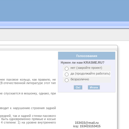
Голосования
Нужен ли нам KRASME.RU?
нет (закройте проект)
да (продолжайте работать)
безразлично
ее паховое кольцо, как правило, не
(В отечественной литературе этот тип
е спускается в мошонку, однако, при
иводит к нарушению строения задней
едней, так и задней стенки пахового
ут быть одновременно прямые и косые
4 степени: 1) на уровне внутреннего
153415@mail.ru
icq: 153415153415