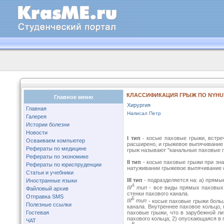
КЛАССИФИКАЦИЯ ГРЫЖ ПО NYHUS
Главное меню
Хирургия
Главная
Написал Петр
Галерея
Истории болезни
Новости
I
тип
косые паховые грыжи, встреч
-
Осваиваем компьютер
расширено, и грыжевое выпячивание р
Рефераты по медицине
грыж называют "канальные паховые г
Рефераты по экономике
II тип
- косые паховые грыжи при зна
Рефераты по юриспруденции
натуживании грыжевое выпячивание о
Статьи и учебники
III тип
- подразделяется на: а) прямы
Иностранные языки
A
III
тип
- все виды прямых паховых 
Файловый архив
стенки пахового канала.
Отправка SMS
Б
III
тип
- косые паховые грыжи больш
Полезные ссылки
канала. Внутреннее паховое кольцо,
Гостевая
паховые грыжи, что в зарубежной ли
пахового кольца; 2) опускающаяся в 
ЧАТ