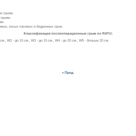
е грыжи.
 грыжи.
жи.
ямых, косых паховых и бедренных грыж.
Классификация послеоперационных грыж по RATU:
м., W2 - до 10 см., W3 - до 15 см., W4 - до 20 см., W5 - больше 20 см.
< Пред.