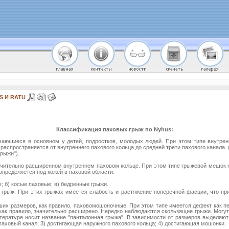
 И RATU
Классификация паховых грыж по Nyhus:
ающиеся в основном у детей, подростков, молодых людей. При этом типе внутренн
аспространяется от внутреннего пахового кольца до средней трети пахового канала. 
рыжи").
чительно расширенном внутреннем паховом кольце. При этом типе грыжевой мешок н
пределяется под кожей в паховой области.
е; б) косые паховые; в) бедренные грыжи.
грыж. При этих грыжах имеется слабость и растяжение поперечной фасции, что пр
их размеров, как правило, паховомошоночные. При этом типе имеется дефект как пер
 как правило, значительно расширено. Нередко наблюдаются скользящие грыжи. Мог
тературе носит название "панталонная грыжа". В зависимости от размеров выделяют 
паховый канал; 3) достигающая наружного пахового кольца; 4) достигающая мошонки.